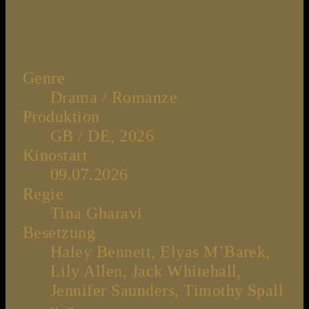
Genre
Drama / Romanze
Produktion
GB / DE, 2026
Kinostart
09.07.2026
Regie
Tina Gharavi
Besetzung
Haley Bennett, Elyas M’Barek,
Lily Allen, Jack Whitehall,
Jennifer Saunders, Timothy Spall