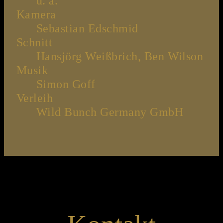
u. a.
Kamera
Sebastian Edschmid
Schnitt
Hansjörg Weißbrich, Ben Wilson
Musik
Simon Goff
Verleih
Wild Bunch Germany GmbH